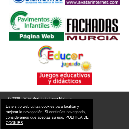
© 2006 - 2026 Portal de Lorca Noticias
info@portaldelorca.es
Este sitio web utiliza cookies para facilitar y
mejorar la navegación. Si continúas navegando,
Síguenos en:
consideramos que aceptas su uso.
POLITICA DE
COOKIES