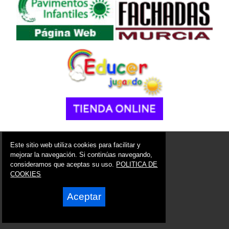
© 2006 - 2026 Portal de Lorca Noticias
Este sitio web utiliza cookies para facilitar y
info@portaldelorca.es
mejorar la navegación. Si continúas navegando,
consideramos que aceptas su uso.
POLITICA DE
Síguenos en:
COOKIES
Aceptar