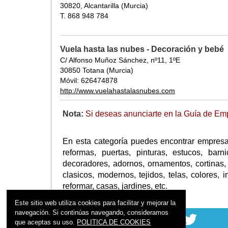
30820, Alcantarilla (Murcia)
T. 868 948 784
Vuela hasta las nubes - Decoración y bebé
C/ Alfonso Muñoz Sánchez, nº11, 1ºE
30850 Totana (Murcia)
Móvil: 626474878
http://www.vuelahastalasnubes.com
Nota:
Si deseas anunciarte en la Guía de Emp
En esta categoría puedes encontrar empresa
reformas, puertas, pinturas, estucos, barn
decoradores, adornos, ornamentos, cortinas, 
clasicos, modernos, tejidos, telas, colores,
reformar, casas, jardines, etc.
Este sitio web utiliza cookies para facilitar y mejorar la
navegación. Si continúas navegando, consideramos
que aceptas su uso.
POLITICA DE COOKIES