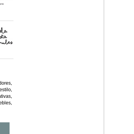
dores,
stilo,
tivas,
ebles,