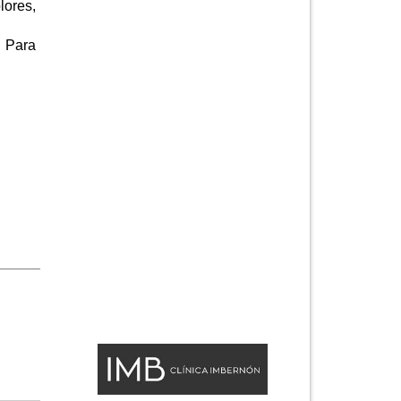
lores,
. Para