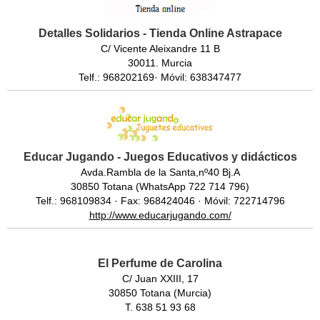
Detalles Solidarios - Tienda Online Astrapace
C/ Vicente Aleixandre 11 B
30011. Murcia
Telf.: 968202169· Móvil: 638347477
Educar Jugando - Juegos Educativos y didácticos
Avda.Rambla de la Santa,nº40 Bj.A
30850 Totana (WhatsApp 722 714 796)
Telf.: 968109834 · Fax: 968424046 · Móvil: 722714796
http://www.educarjugando.com/
El Perfume de Carolina
C/ Juan XXIII, 17
30850 Totana (Murcia)
T. 638 51 93 68