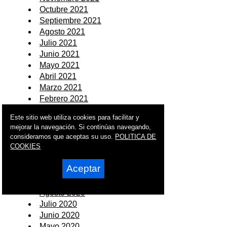
Octubre 2021
Septiembre 2021
Agosto 2021
Julio 2021
Junio 2021
Mayo 2021
Abril 2021
Marzo 2021
Febrero 2021
Enero 2021
Este sitio web utiliza cookies para facilitar y
mejorar la navegación. Si continúas navegando,
2020
consideramos que aceptas su uso.
POLITICA DE
COOKIES
Diciembre 2020
Noviembre 2020
Aceptar
Octubre 2020
Septiembre 2020
Agosto 2020
Julio 2020
Junio 2020
Mayo 2020