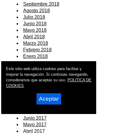
Septiembre 2018
Agosto 2018
Julio 2018
Junio 2018
Mayo 2018
Abril 2018
Marzo 2018
Febrero 2018
Enero 2018
2017
Este sitio web utiliza cookies para facilitar y
mejorar la navegación. Si continúas navegando,
Diciembre 2017
consideramos que aceptas su uso.
POLITICA DE
Noviembre 2017
COOKIES
Octubre 2017
Aceptar
Septiembre 2017
Agosto 2017
Julio 2017
Junio 2017
Mayo 2017
Abril 2017