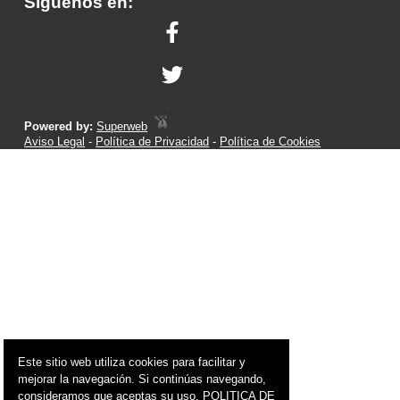
Síguenos en:
Powered by:
Superweb
Aviso Legal
-
Política de Privacidad
-
Política de Cookies
Este sitio web utiliza cookies para facilitar y
mejorar la navegación. Si continúas navegando,
consideramos que aceptas su uso.
POLITICA DE