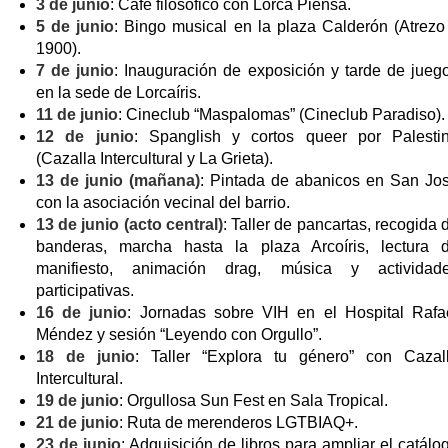
3 de junio
: Café filosófico con Lorca Piensa.
5 de junio
: Bingo musical en la plaza Calderón (Atrezo
1900).
7 de junio
: Inauguración de exposición y tarde de jueg
en la sede de Lorcaíris.
11 de junio
: Cineclub “Maspalomas” (Cineclub Paradiso).
12 de junio
: Spanglish y cortos queer por Palesti
(Cazalla Intercultural y La Grieta).
13 de junio (mañana)
: Pintada de abanicos en San Jo
con la asociación vecinal del barrio.
13 de junio (acto central)
: Taller de pancartas, recogida 
banderas, marcha hasta la plaza Arcoíris, lectura 
manifiesto, animación drag, música y actividad
participativas.
16 de junio
: Jornadas sobre VIH en el Hospital Rafa
Méndez y sesión “Leyendo con Orgullo”.
18 de junio
: Taller “Explora tu género” con Cazal
Intercultural.
19 de junio
: Orgullosa Sun Fest en Sala Tropical.
21 de junio
: Ruta de merenderos LGTBIAQ+.
23 de junio
: Adquisición de libros para ampliar el catálo