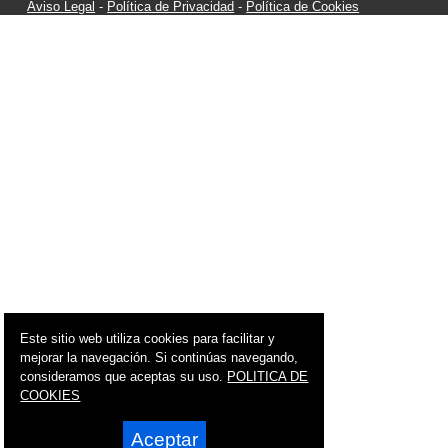
Aviso Legal
-
Política de Privacidad
-
Política de Cookies
Este sitio web utiliza cookies para facilitar y
mejorar la navegación. Si continúas navegando,
consideramos que aceptas su uso.
POLITICA DE
COOKIES
Aceptar