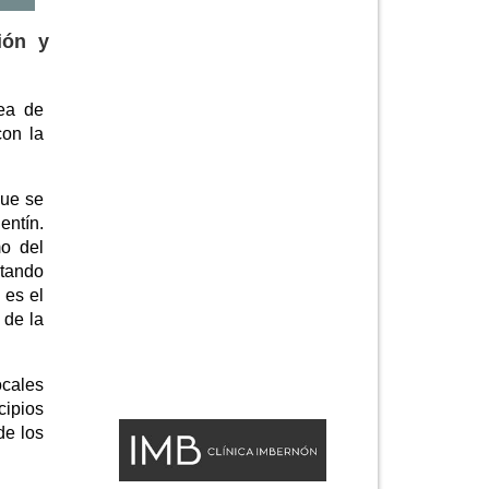
ión y
nea de
con la
que se
entín.
o del
stando
 es el
 de la
ocales
cipios
de los