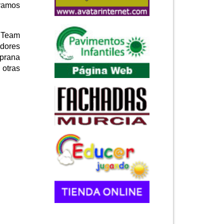
 vamos
l Team
edores
mprana
otras