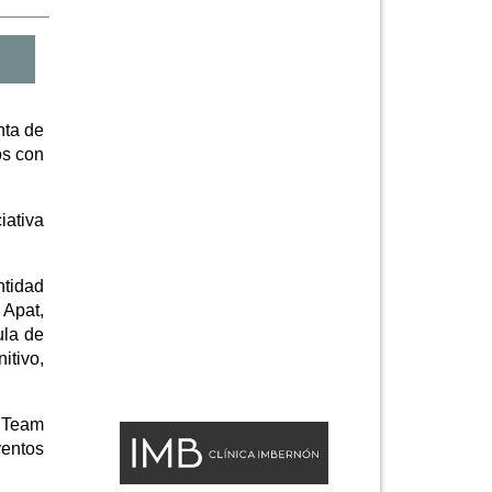
nta de
os con
iativa
ntidad
 Apat,
ula de
itivo,
 Team
ventos