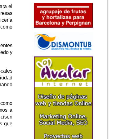
ara el
presas
icería
a como
uentes
uedo y
ocales
ciudad
anando
a como
amos a
ecisen
as que