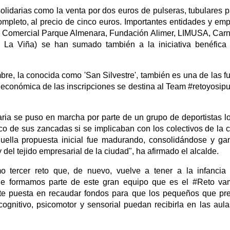
olidarias como la venta por dos euros de pulseras, tubulares p
completo, al precio de cinco euros. Importantes entidades y em
tro Comercial Parque Almenara, Fundación Alimer, LIMUSA, Carn
l La Viña) se han sumado también a la iniciativa benéfic
bre, la conocida como 'San Silvestre', también es una de las f
a económica de las inscripciones se destina al Team #retoyosip
daria se puso en marcha por parte de un grupo de deportistas l
co de sus zancadas si se implicaban con los colectivos de la 
quella propuesta inicial fue madurando, consolidándose y g
del tejido empresarial de la ciudad", ha afirmado el alcalde.
o tercer reto que, de nuevo, vuelve a tener a la infanci
 que formamos parte de este gran equipo que es el #Reto v
nte puesta en recaudar fondos para que los pequeños que pr
cognitivo, psicomotor y sensorial puedan recibirla en las aul