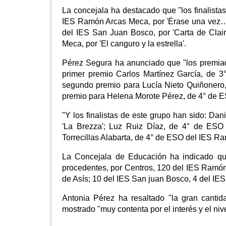
La concejala ha destacado que "los finalist
IES Ramón Arcas Meca, por 'Érase una vez… 
del IES San Juan Bosco, por 'Carta de Cla
Meca, por 'El canguro y la estrella'.
Pérez Segura ha anunciado que "los premiad
primer premio Carlos Martínez García, de 3
segundo premio para Lucía Nieto Quiñonero, 
premio para Helena Morote Pérez, de 4° de ESO
"Y los finalistas de este grupo han sido: D
'La Brezza'; Luz Ruiz Díaz, de 4° de ESO 
Torrecillas Alabarta, de 4° de ESO del IES Ra
La Concejala de Educación ha indicado que
procedentes, por Centros, 120 del IES Ramón
de Asís; 10 del IES San juan Bosco, 4 del IES
Antonia Pérez ha resaltado "la gran canti
mostrado "muy contenta por el interés y el niv