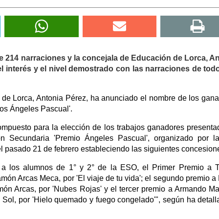
de 214 narraciones y la concejala de Educación de Lorca, A
 interés y el nivel demostrado con las narraciones de tod
 de Lorca, Antonia Pérez, ha anunciado el nombre de los gan
os Ángeles Pascual'.
ompuesto para la elección de los trabajos ganadores presenta
n Secundaria 'Premio Ángeles Pascual', organizado por l
el pasado 21 de febrero estableciendo las siguientes concesion
 a los alumnos de 1° y 2° de la ESO, el Primer Premio a 
ón Arcas Meca, por 'El viaje de tu vida'; el segundo premio a
ón Arcas, por 'Nubes Rojas' y el tercer premio a Armando Ma
 Sol, por 'Hielo quemado y fuego congelado'", según ha detall