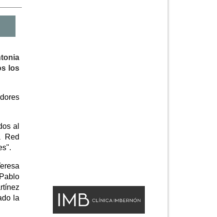
ntonia
os los
adores
dos al
a Red
es".
Teresa
 Pablo
rtínez
ado la