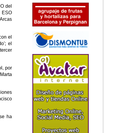
SO del
de ESO
 Arcas
con el
o'; el
tercer
l, por
 Marta
ciones
ncisco
 se ha