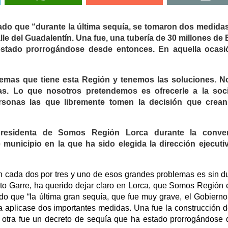
ado que “durante la última sequía, se tomaron dos medida
lle del Guadalentín. Una fue, una tubería de 30 millones de
estado prorrogándose desde entonces. En aquella ocasió
emas que tiene esta Región y tenemos las soluciones. N
as. Lo que nosotros pretendemos es ofrecerle a la soc
rsonas las que libremente tomen la decisión que crea
residenta de Somos Región Lorca durante la conve
e municipio en la que ha sido elegida la dirección ejecuti
 cada dos por tres y uno de esos grandes problemas es sin d
to Garre, ha querido dejar claro en Lorca, que Somos Región 
do que “la última gran sequía, que fue muy grave, el Gobierno
 aplicase dos importantes medidas. Una fue la construcción 
a otra fue un decreto de sequía que ha estado prorrogándose