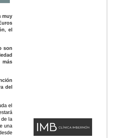
s muy
 Euros
n, el
o son
iedad
n más
nción
va del
uda el
estará
 de la
de una
 desde