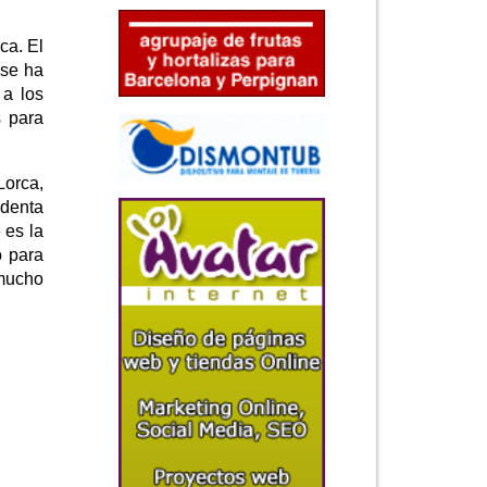
ca. El
 se ha
 a los
s para
Lorca,
identa
 es la
o para
 mucho