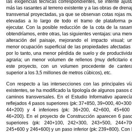
las exigencias técnicas correspondientes, se intente ajust
más las rasantes al terreno existente y a las obras de drena
transversal proyectadas, ya que se observan cotas rojas m
elevadas a lo largo de todo el tramo de plataforma p
ejecutar. Con la posible reducción de la cota de la rasan
obtendríamos, entre otras, las siguientes ventajas: una men
alteración del paisaje, mejorando el impacto visual; u
menor ocupación superficial de las propiedades afectadas 
por lo tanto, una menor pérdida de suelo y de productivid
agraria; un menor volumen de rellenos (muy deficitario 
este proyecto, con un volumen procedente de canter
superior a los 3,5 millones de metros cúbicos), etc.
Con respecto a las intersecciones con las principales ví
existentes, se ha modificado la tipología de algunos pasos 
caminos transversales. En el Estudio Informativo aparecí
reflejados 4 pasos superiores (pk: 37+850, 39+000, 40+300
44+200) y 4 inferiores (pk: 36+200, 42+600, 45+600
46+200). En el proyecto de Construcción aparecen 6 pas
superiores (pk: 240+100, 242+300, 243+500, 244+70
245+600 y 246+600) y un paso inferior (pk: 239+800). Con 