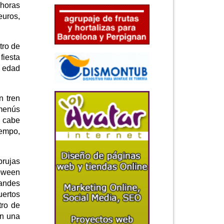
 horas
euros,
tro de
fiesta
a edad
n tren
 menús
, cabe
iempo,
brujas
loween
randes
uertos
tro de
on una