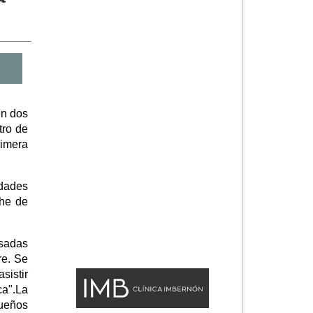
en dos
tro de
rimera
idades
che de
sadas
re. Se
sistir
ca".La
queños