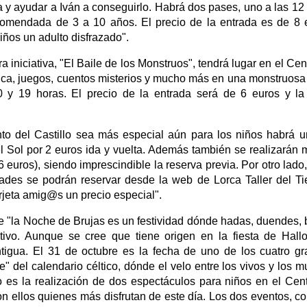
la y ayudar a Iván a conseguirlo. Habrá dos pases, uno a las 12
ecomendada de 3 a 10 años. El precio de la entrada es de 8 
iños un adulto disfrazado".
 iniciativa, "El Baile de los Monstruos", tendrá lugar en el Cen
sica, juegos, cuentos misterios y mucho más en una monstruosa 
30 y 19 horas. El precio de la entrada será de 6 euros y l
to del Castillo sea más especial aún para los niños habrá u
del Sol por 2 euros ida y vuelta. Además también se realizarán
6 euros), siendo imprescindible la reserva previa. Por otro lado
dades se podrán reservar desde la web de Lorca Taller del T
rjeta amig@s un precio especial".
ue "la Noche de Brujas es un festividad dónde hadas, duendes, 
tivo. Aunque se cree que tiene origen en la fiesta de Hal
ntigua. El 31 de octubre es la fecha de uno de los cuatro g
e" del calendario céltico, dónde el velo entre los vivos y los m
 es la realización de dos espectáculos para niños en el Cen
son ellos quienes más disfrutan de este día. Los dos eventos, c