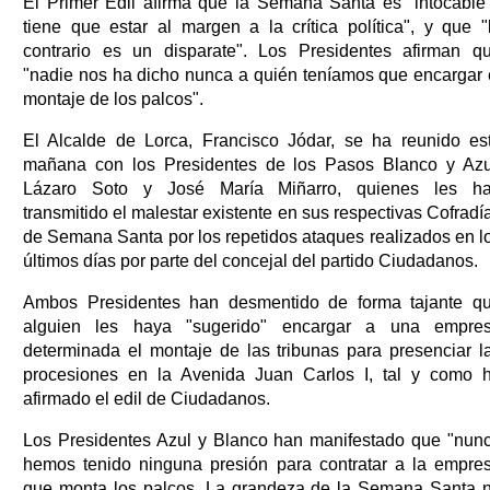
El Primer Edil afirma que la Semana Santa es "intocable
tiene que estar al margen a la crítica política", y que "
contrario es un disparate". Los Presidentes afirman q
"nadie nos ha dicho nunca a quién teníamos que encargar 
montaje de los palcos".
El Alcalde de Lorca, Francisco Jódar, se ha reunido es
mañana con los Presidentes de los Pasos Blanco y Azu
Lázaro Soto y José María Miñarro, quienes les h
transmitido el malestar existente en sus respectivas Cofradí
de Semana Santa por los repetidos ataques realizados en l
últimos días por parte del concejal del partido Ciudadanos.
Ambos Presidentes han desmentido de forma tajante q
alguien les haya "sugerido" encargar a una empre
determinada el montaje de las tribunas para presenciar l
procesiones en la Avenida Juan Carlos I, tal y como 
afirmado el edil de Ciudadanos.
Los Presidentes Azul y Blanco han manifestado que "nun
hemos tenido ninguna presión para contratar a la empre
que monta los palcos. La grandeza de la Semana Santa 