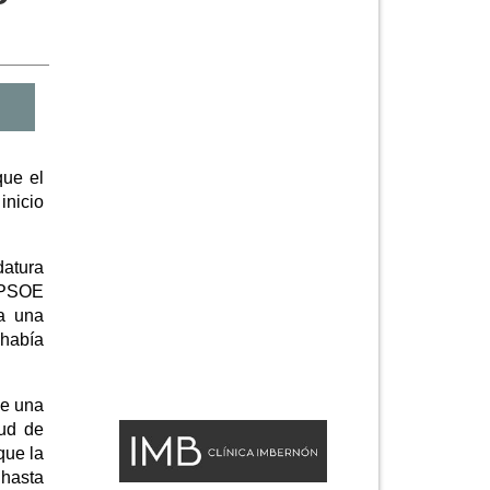
que el
inicio
datura
 PSOE
 a una
 había
de una
tud de
que la
 hasta