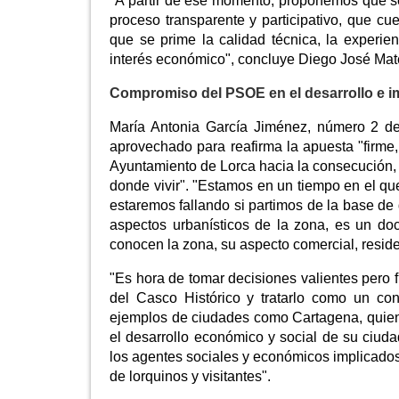
"A partir de ese momento, proponemos que se
proceso transparente y participativo, que c
que se prime la calidad técnica, la experie
interés económico", concluye Diego José Mat
Compromiso del PSOE en el desarrollo e i
María Antonia García Jiménez, número 2 de
aprovechado para reafirma la apuesta "firme
Ayuntamiento de Lorca hacia la consecución, 
donde vivir". "Estamos en un tiempo en el que
estaremos fallando si partimos de la base d
aspectos urbanísticos de la zona, es un d
conocen la zona, su aspecto comercial, residenc
"Es hora de tomar decisiones valientes pero f
del Casco Histórico y tratarlo como un co
ejemplos de ciudades como Cartagena, quien
el desarrollo económico y social de su ciud
los agentes sociales y económicos implicados 
de lorquinos y visitantes".