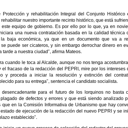
Protección y rehabilitación Integral del Conjunto Histórico
ehabilitar nuestro importante recinto histórico, que está sufrie
e este equipo de gobierno. Es por ello por lo que, ya en novi
iniciara una nueva contratación basada en la calidad técnica 
e la baja económica, ya que en un documento que va a reg
 se puede ser cicateros, y sin embargo derrochar dinero en e
 tarde a nuestra ciudad", afirma Mateos.
ora cuando le toca al Alcalde, aunque no nos tenga acostumbr
 y el fracaso de la redacción del PEPRI, mire por los intereses 
o y proceda a iniciar la resolución y extinción del contra
lecido para su entrega", sentencia el candidato socialista.
 desencadenante para el futuro de los lorquinos no basta 
plagado de defectos y errores y que está siendo analizado p
os que en la Comisión Informativa de Urbanismo que hay con
estado de ejecución de la redacción del nuevo PEPRI y se ini
plazo establecido".