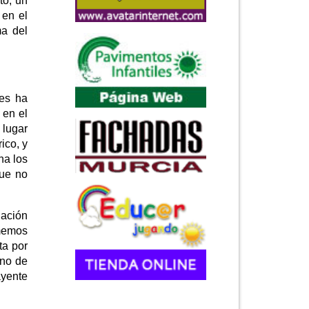
to, un
 en el
ma del
les ha
 en el
 lugar
ico, y
na los
que no
uación
omemos
ta por
uno de
ayente