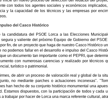
 inicie un nuevo proceso de selección del redactor del proyec
uente con todos los agentes sociales y económicos implicados,
ncia y la capacidad de los técnicos y las empresas por enci
eos.
mpulso del Casco Histórico
 la candidatura del PSOE Lorca a las Elecciones Municipa
, segura y valiente del próximo Equipo de Gobierno del PSOE
por fin, de un proyecto que haga de nuestro Casco Histórico un
 no podemos fallar en el desarrollo e impulso del Casco Histór
e que un documento tan importante como el PEPRI, que determi
ocumento con numerosas carencias y realizado por técnicos 
ial, turístico o patrimonial.
irmes, de abrir un proceso de valoración real y global de la sit
njunto, no mediante parches o actuaciones inconexas". "T
es han hecho de su conjunto histórico monumental una apues
ad. Estamos dispuestos, con la participación de todos y cada 
a trabajar por hacer de Lorca una marca referente cultural, atr