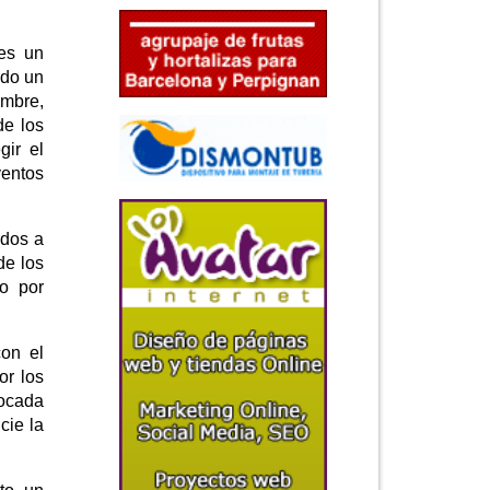
 es un
ndo un
embre,
de los
ir el
ventos
ados a
de los
to por
con el
or los
vocada
cie la