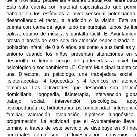
de la movilidad, problemas visuales o auditivos, entre otros
Esta sala cuenta con material especializado que permi
trabajar en los estímulos a nivel sensorial potenciando
desarrollando el tacto, la audición o la visión. Esta sa
cuenta con cama de agua, tubo de burbujas, tubos de fib
óptica, equipo de música y pantalla táctil. El Ayuntamien
presta a través de este servicio atención especializada a 
población infantil de 0 a 6 años, así como a sus familias y 
entorno cuando los niños presentan alteraciones en 
desarrollo o tienen riesgo de padecerlas a nivel bi
psicológico o socioambiental. El Centro Municipal cuenta c
una Directora, un psicólogo, una trabajadora social,
fisioterapeutas, 4 logopedas y 4 técnicos en atenci
temprana. Las actividades que desarrolla son atenci
domiciliaria, logopedia, fisioterapia, intervención globa
trabajo social, intervención psicológica, apo
psicopedagógico, hidroterapia, psicomotricidad, intervenci
familiar, valoración, evaluación, hipótesis diagnóstica
programación. La actividad que el Ayuntamiento lleva
término a través de este servicio se distribuye en 6 líne
principales como son: 1) Investigación: convenios c