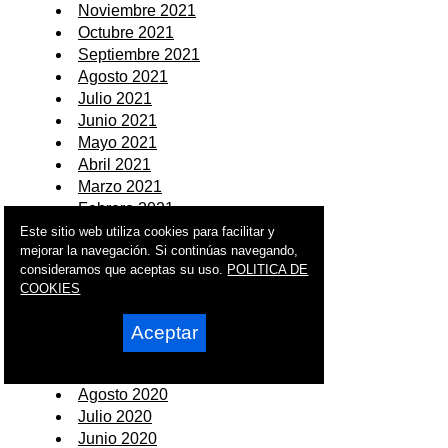
Noviembre 2021
Octubre 2021
Septiembre 2021
Agosto 2021
Julio 2021
Junio 2021
Mayo 2021
Abril 2021
Marzo 2021
Febrero 2021
Enero 2021
Este sitio web utiliza cookies para facilitar y
mejorar la navegación. Si continúas navegando,
2020
consideramos que aceptas su uso.
POLITICA DE
COOKIES
Diciembre 2020
Noviembre 2020
Aceptar
Octubre 2020
Septiembre 2020
Agosto 2020
Julio 2020
Junio 2020