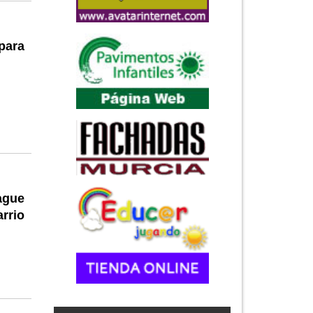
 para
ague
rrio