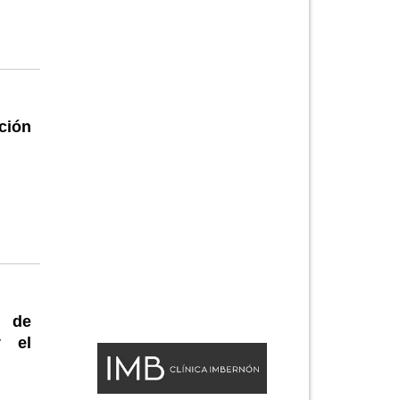
ción
a de
y el