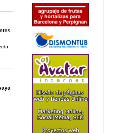
ntes
erdo
 vaya