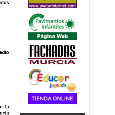
ntes
edio
e la
ancia