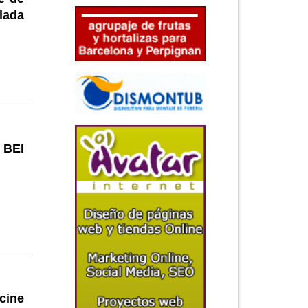
alada
 BEI
cine