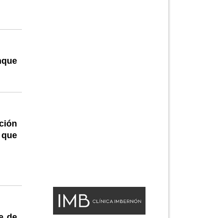
nque
ción
 que
e de