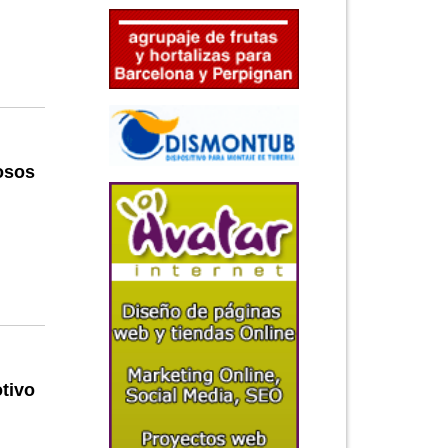
osos
otivo