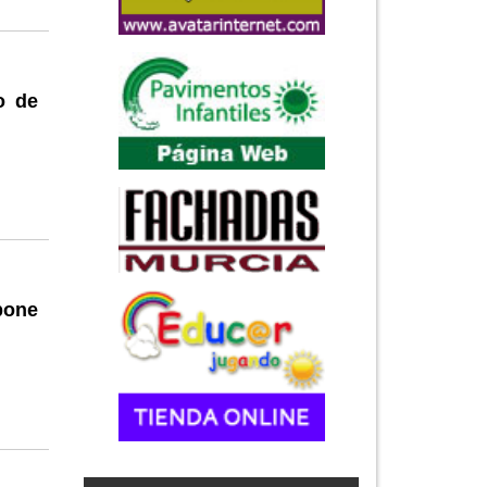
o de
pone