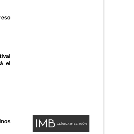
reso
ival
á el
inos