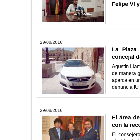
Felipe VI 
29/08/2016
La Plaza 
concejal d
Agustín Llam
de manera gr
aparca en un
denuncia IU
29/08/2016
El área d
con la rec
El consejero