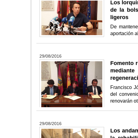
Los lorqui
de la bol
ligeros
De mantener
aportación a
29/08/2016
Fomento r
mediante 
regenerac
Francisco J
del convenio
renovarán o
29/08/2016
Los andami