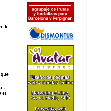
s de
s que
a la
ales