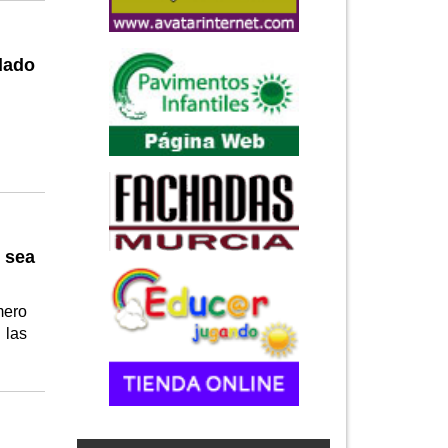
dado
 sea
mero
 las