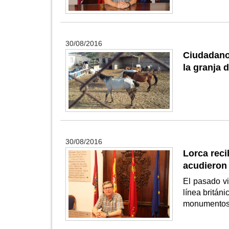
30/08/2016
Ciudadanos
la granja 
30/08/2016
Lorca reci
acudieron 
El pasado vi
línea britán
monumentos 