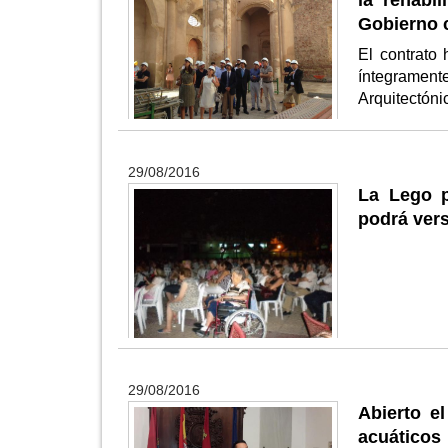
la rehabil
Gobierno c
El contrato 
íntegrament
Arquitectón
29/08/2016
La Lego p
podrá vers
29/08/2016
Abierto e
acuáticos