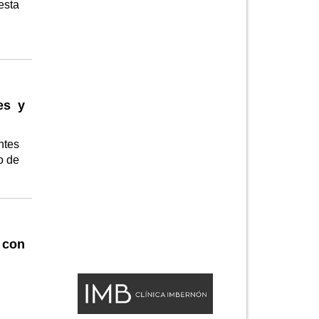
esta
es y
ntes
o de
 con